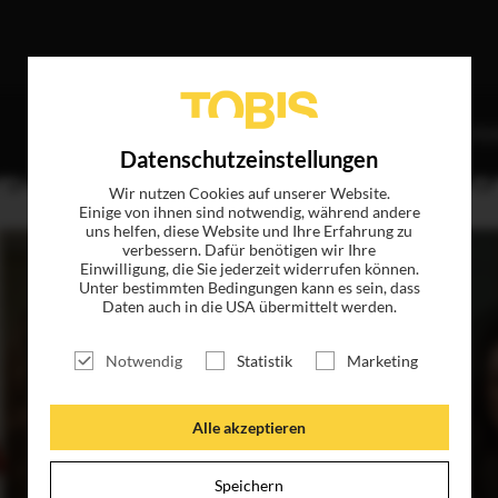
TITEL
NEWS
MAGAZIN
LOGIN
UNTE
Datenschutzeinstellungen
N SPRÜCHE DER BAD MOMS
Wir nutzen Cookies auf unserer Website.
Einige von ihnen sind notwendig, während andere
uns helfen, diese Website und Ihre Erfahrung zu
verbessern. Dafür benötigen wir Ihre
Einwilligung, die Sie jederzeit widerrufen können.
Unter bestimmten Bedingungen kann es sein, dass
Daten auch in die USA übermittelt werden.
Notwendig
Statistik
Marketing
Alle akzeptieren
Speichern