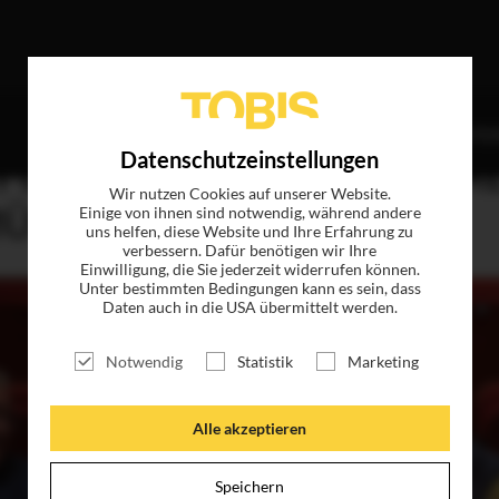
TITEL
NEWS
MAGAZIN
LOGIN
UNTE
CHICHTE
Datenschutzeinstellungen
RT DEUTSCHLANDPREMIER
Wir nutzen Cookies auf unserer Website.
MÜNCHEN
Einige von ihnen sind notwendig, während andere
uns helfen, diese Website und Ihre Erfahrung zu
verbessern. Dafür benötigen wir Ihre
Einwilligung, die Sie jederzeit widerrufen können.
Unter bestimmten Bedingungen kann es sein, dass
Daten auch in die USA übermittelt werden.
Notwendig
Statistik
Marketing
Alle akzeptieren
Speichern