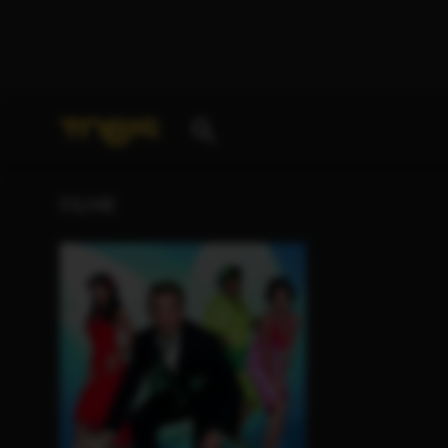
Ihre Suche nach
„Amo Müller (Cheese F.V.T. Produ
FILME