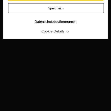
JETZT AUF DVD &
DIGITAL
Speichern
Datenschutzbestimmungen
⌃
Cookie-Details