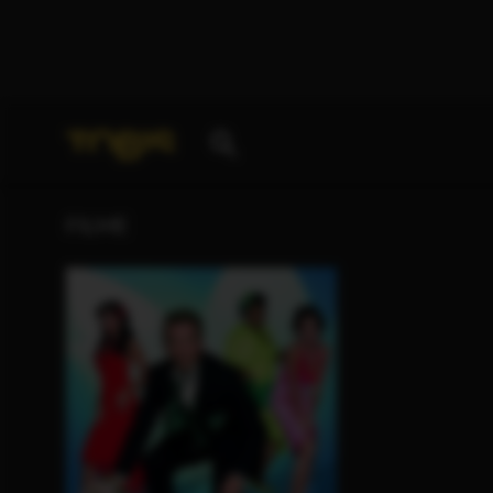
Ihre Suche nach
„Barbara-Magdalena Ahren“
ergab
FILME