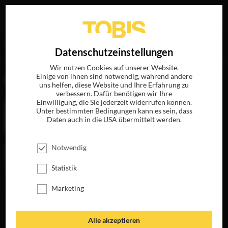
Ihre Suche nach
„Barry M. Berg“
ergab folgende Treffer
EN
Datenschutzeinstellungen
Wir nutzen Cookies auf unserer Website.
Einige von ihnen sind notwendig, während andere
FILME
uns helfen, diese Website und Ihre Erfahrung zu
verbessern. Dafür benötigen wir Ihre
Einwilligung, die Sie jederzeit widerrufen können.
Unter bestimmten Bedingungen kann es sein, dass
Daten auch in die USA übermittelt werden.
Notwendig
Statistik
Marketing
HORIZON
JETZT AUF 4K-
UHD, BLU-RAY,
Alle akzeptieren
DVD & DIGITAL