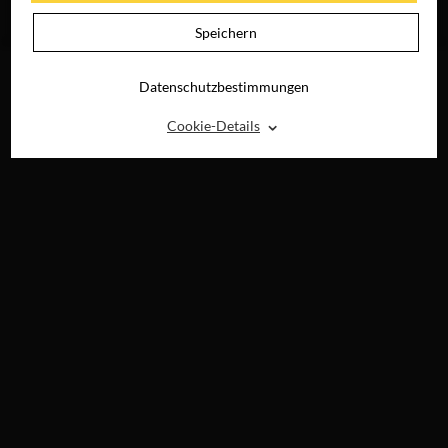
JETZT AUF BLU-
RAY, DVD &
Speichern
DIGITAL
Datenschutzbestimmungen
⌃
Cookie-Details