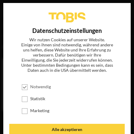
Ihre Suche nach
„Bill Pohlad“
ergab folgende Treffer
EN
Datenschutzeinstellungen
Wir nutzen Cookies auf unserer Website.
Einige von ihnen sind notwendig, während andere
FILME
uns helfen, diese Website und Ihre Erfahrung zu
verbessern. Dafür benötigen wir Ihre
Einwilligung, die Sie jederzeit widerrufen können.
Unter bestimmten Bedingungen kann es sein, dass
Daten auch in die USA übermittelt werden.
Notwendig
Statistik
Marketing
12 YEARS A
FAIRGAME
INTO THE WILD
SLAVE
JETZT AUF BLU-
JETZT AUF BLU-
JETZT AUF BLU-
RAY, DVD &
RAY, DVD &
Alle akzeptieren
RAY, DVD &
DIGITAL
DIGITAL