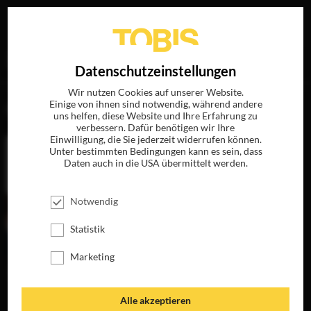
Ihre Suche nach
„Bob Yari“
ergab folgende Treffer
EN
Datenschutzeinstellungen
Wir nutzen Cookies auf unserer Website.
Einige von ihnen sind notwendig, während andere
FILME
uns helfen, diese Website und Ihre Erfahrung zu
verbessern. Dafür benötigen wir Ihre
Einwilligung, die Sie jederzeit widerrufen können.
Unter bestimmten Bedingungen kann es sein, dass
Daten auch in die USA übermittelt werden.
Notwendig
Statistik
Marketing
COUCHGEFLÜSTER
LOVE SONG FÜR
BOBBY LONG
JETZT AUF BLU-
RAY, DVD &
JETZT AUF BLU-
Alle akzeptieren
DIGITAL
RAY, DVD &