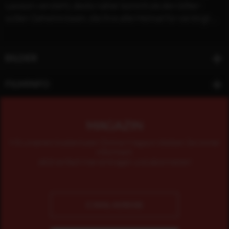
Lawson versteht, desto näher kommt sie den bitter-
süßen Geheimnissen, die ihre alte Heimat für sie birgt ...
BILDER
FILMINFO
MAGAZIN
Mit unserem kostenlosen Online-Magazin bleiben Sie immer
informiert.
Jetzt einfach hier eintragen und abonnieren!