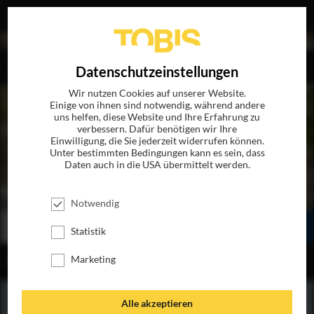
EN
Datenschutzeinstellungen
Wir nutzen Cookies auf unserer Website.
Einige von ihnen sind notwendig, während andere
uns helfen, diese Website und Ihre Erfahrung zu
verbessern. Dafür benötigen wir Ihre
Einwilligung, die Sie jederzeit widerrufen können.
Unter bestimmten Bedingungen kann es sein, dass
Daten auch in die USA übermittelt werden.
LOVE SONG FÜR BOBBY LONG
JETZT AUF BLU-RAY, DVD & DIGITAL
Notwendig
BESTELLEN
SEHEN
TEILEN
Statistik
Marketing
INHALT
Alle akzeptieren