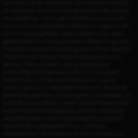
fest, dass sich der Familiensitz, ein einfaches Holzhaus
am Stadtrand, in eine heruntergekommene Bruchbude
verwandelt hat. Und zu allem Überfluss muss sie sich
auch noch mit zwei fremden Männern arrangieren, die
sich im Haus eingenistet haben: mit dem in die Jahre
gekommenen Ex-Literaturprofessor Bobby Long (John
Travolta) und seinem Schützling Lawson Pines (Gabriel
Macht). Pursys Mutter hat den Dreien das Haus zu
gleichen Teilen vermacht, und so entsteht eine
unfreiwillige Wohngemeinschaft. Pursy bringt das
Domizil nach und nach auf Vordermann – und ist
ziemlich genervt von den beiden Männern, die sich als
Bohemiens gebärden und behaupten, sie arbeiteten an
einem Buch über Bobbys Leben, tatsächlich aber einen
feucht-fröhlichen Müßiggang kultivieren. Doch ganz
allmählich bildet sich eine eigenwillige Freundschaft
zwischen der aufgeweckten Pursy und ihren
Mitbewohnern. Und je besser sie sich mit Bobby und