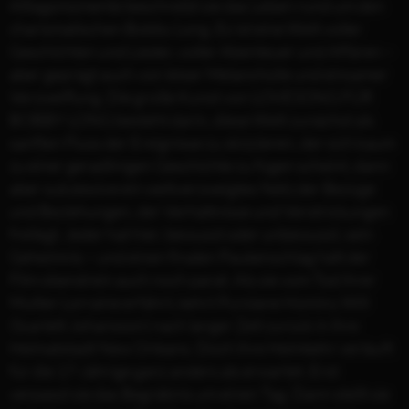
Alltagsmomente beschreibt sie das Leben rund um den
charismatischen Bobby Long. Es ist eine Welt voller
Geschichten und Lieder, voller Abenteuer und Affären –
aber geprägt auch von leiser Melancholie und einsamer
Verzweiflung. Die große Kunst von LOVESONG FÜR
BOBBY LONG besteht darin, diese Welt zunächst als
sanften Fluss der Ereignisse zu skizzieren, der sich kaum
zu einer geradlinigen Geschichte zu fügen scheint, dann
aber sukzessive ein weitverzweigtes Netz der Bezüge
und Beziehungen, der Verhältnisse und Verstrickungen
freilegt. Jeder hat hier, bewusst oder unbewusst, sein
Geheimnis – und einen finalen Paukenschlag hält der
Film obendrein auch noch parat. Als sie vom Tod ihrer
Mutter Lorraine erfährt, kehrt Purslane Hominy Will
(Scarlett Johansson) nach langer Zeit zurück in ihre
Heimatstadt New Orleans. Doch ihre Heimkehr verläuft
für die 17-Jährige ganz anders als erwartet. Erst
verpasst sie das Begräbnis um einen Tag. Dann stellt sie