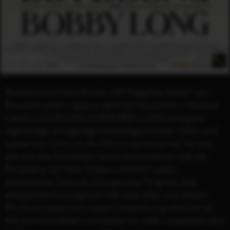
Basierend auf dem Roman „Off Magazine Street“ von
Ronald Everett Capps erzählt die Newcomerin Shainee
Gabel in LOVESONG FÜR BOBBY LONG eine ganz
eigenartige, einzigartige Familiengeschichte. Offen und
spielerisch führt uns der Film zunächst auf ein Terrain,
das sich das Kino bisher kaum je erschlossen hat: die
Peripherie von New Orleans mit ihrer satten,
dampfenden Schwüle. Eine gewisse Trägheit, eine
entspannte Aura legt sich hier über alles, und diesem
Rhythmus passt sich Gabels Inszenierung stilsicher an.
Mit Sinn fürs Detail und Gespür für stille, unspektakuläre