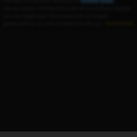
Fukunaga 2011 mit seiner Verfilmung von
Charlotte
Brontë
s
Literaturklassiker. Mia Wasikowska spielt die unscheinbare, mittellose
Jane, die entgegen jeder Wahrscheinlichkeit und mit jeder
gesellschaftlichen Konvention brechend das Herz von...
WEITERLESEN