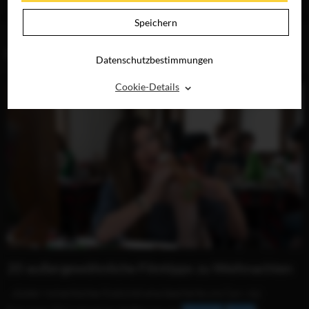
RAY, DVD &
DIGITAL
Speichern
BLOG (1)
Datenschutzbestimmungen
⌃
Cookie-Details
20 außergewöhnliche Filmtipps zu Weihnachten
...düster-romantisches Kostümdrama bescherte uns Cary Joji