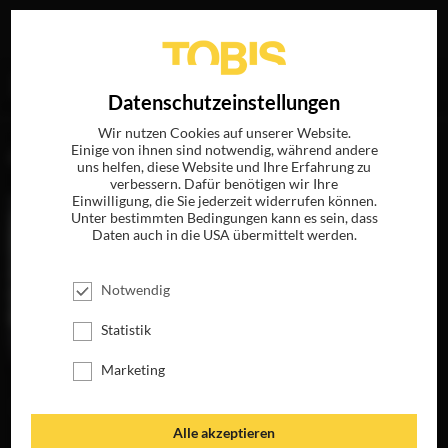
Ihre Suche nach
„Craig McKay“
ergab folgende Treffer
EN
Datenschutzeinstellungen
Wir nutzen Cookies auf unserer Website.
Einige von ihnen sind notwendig, während andere
FILME
uns helfen, diese Website und Ihre Erfahrung zu
verbessern. Dafür benötigen wir Ihre
Einwilligung, die Sie jederzeit widerrufen können.
Unter bestimmten Bedingungen kann es sein, dass
Daten auch in die USA übermittelt werden.
Notwendig
Statistik
Marketing
DIE LINCOLN
VERSCHWÖRUNG
JETZT AUF BLU-
Alle akzeptieren
RAY, DVD &