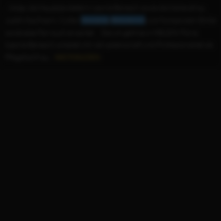
...Volpe, die Hauptdarstellerin Leonie Benesch sowie die Kamerafrau
Judith Kaufmann, Cutter
Hansjörg
Weissbrich
und Komponistin Emilie
Levienaise-Farrouch erwartet. Darum geht es in HELDIN Floria
(Leonie Benesch) arbeitet mit viel Leidenschaft und Professionalität als
Pflegefachfrau...
WEITERLESEN