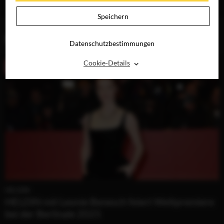
RAY, DVD &
DIGITAL
Speichern
BLOG (1)
Datenschutzbestimmungen
⌃
Cookie-Details
HELDIN
HELDIN mit Leonie Benesch feiert Weltpremiere
bei der Berlinale 2025