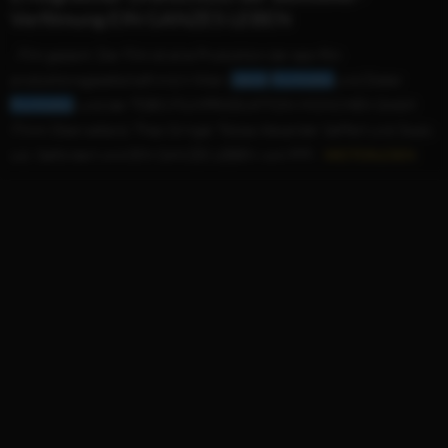
Verfilmung EIN GANZES LEBEN
...Film geplant. Der Film ist eine Produktion der epo-film
produktionsgesellschaft.m.b.h Wien (
Jakob
Pochlatko
und Dieter
Pochlatko
) und der TOBIS FILMPRODUKTION MÜNCHEN GmbH
(Timm Oberwelland, Theo Gringel, Tobias Alexander Seiffert und Skady
Lis). Gefördert wird EIN GANZES LEBEN vom FFF...
WEITERLESEN