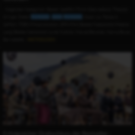
...folgenden Kategorien: Bester Spielfilm (Timm Oberwelland, Theodor
Gringel, Dieter
Pochlatko
,
Jakob
Pochlatko
, Skady Lis, Tobias A.
Seiffert, TOBIS Filmproduktion, EPO-Film) Bestes Maskenbild (Helene
Lang) Bestes Szenenbild (Jurek Kuttner, Marcel Beranek, Hanna Bowe,
Bernadette...
WEITERLESEN
Erfolgreicher Drehschluss der Bestseller-