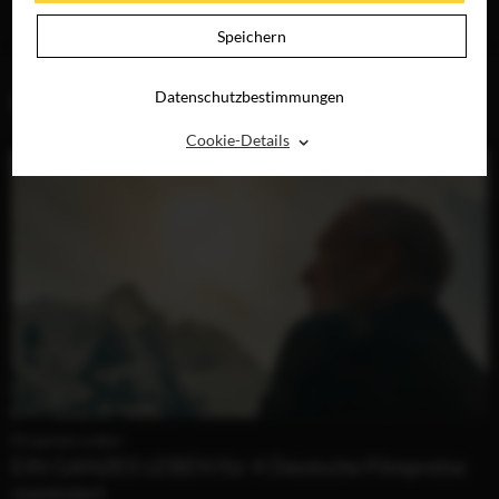
JETZT AUF BLU-
BLU-RAY &
RAY, DVD &
DIGITAL
Speichern
DIGITAL
Datenschutzbestimmungen
BLOG (2)
⌃
Cookie-Details
Ein ganzes Leben
EIN GANZES LEBEN für 4 Deutsche Filmpreise
nominiert