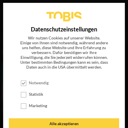
Ihre Suche nach
„Jakob Pochlatko“
ergab folgende
EN
Datenschutzeinstellungen
Treffer
Wir nutzen Cookies auf unserer Website.
Einige von ihnen sind notwendig, während andere
uns helfen, diese Website und Ihre Erfahrung zu
FILME
verbessern. Dafür benötigen wir Ihre
Einwilligung, die Sie jederzeit widerrufen können.
Unter bestimmten Bedingungen kann es sein, dass
Daten auch in die USA übermittelt werden.
Notwendig
Statistik
Marketing
EIN GANZES
DER TRAFIKANT
Alle akzeptieren
LEBEN
JETZT AUF DVD,