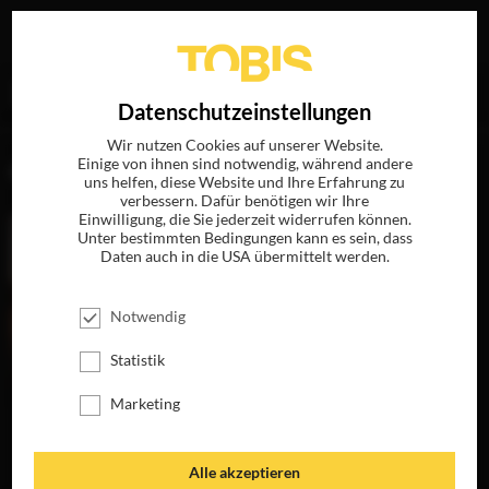
Ihre Suche nach
„Jeff T. Miller“
ergab folgende Treffer
EN
Datenschutzeinstellungen
Wir nutzen Cookies auf unserer Website.
Einige von ihnen sind notwendig, während andere
FILME
uns helfen, diese Website und Ihre Erfahrung zu
verbessern. Dafür benötigen wir Ihre
Einwilligung, die Sie jederzeit widerrufen können.
Unter bestimmten Bedingungen kann es sein, dass
Daten auch in die USA übermittelt werden.
Notwendig
Statistik
Marketing
HORIZON
JETZT AUF 4K-
UHD, BLU-RAY,
Alle akzeptieren
DVD & DIGITAL