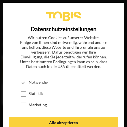
Ihre Suche nach
„Jennifer Ehle“
ergab folgende Treffer
EN
Datenschutzeinstellungen
Wir nutzen Cookies auf unserer Website.
Einige von ihnen sind notwendig, während andere
FILME
uns helfen, diese Website und Ihre Erfahrung zu
verbessern. Dafür benötigen wir Ihre
Einwilligung, die Sie jederzeit widerrufen können.
Unter bestimmten Bedingungen kann es sein, dass
Daten auch in die USA übermittelt werden.
Notwendig
Statistik
Marketing
DIE GÄRTNERIN
VON VERSAILLES
JETZT AUF BLU-
Alle akzeptieren
RAY, DVD &