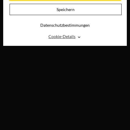
JETZT AUF BLU-
RAY, DVD &
Speichern
DIGITAL
Datenschutzbestimmungen
⌃
Cookie-Details