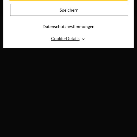
JETZT AUF DVD,
BLU-RAY &
Speichern
DIGITAL
Datenschutzbestimmungen
⌃
Cookie-Details