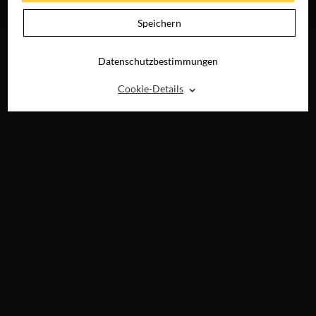
JETZT AUF DVD &
DIGITAL
Speichern
Datenschutzbestimmungen
⌃
Cookie-Details