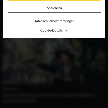
DIGITAL
Speichern
BLOG (1)
Datenschutzbestimmungen
⌃
Cookie-Details
HORIZON
Das erwartet uns in Kevin Costners Western-
Epos HORIZON