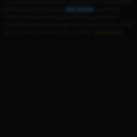
...ein vielbeschäftigter Mann. Unter anderem war er in TERMINATOR:
DIE ERLÖSUNG (2009) von McG,
Louis
Leterrier
s KAMPF DER
TITANEN (2010), dem Kriminaldrama TEXAS KILLING FIELDS –
SCHREIENDES LAND (2011), neben Jennifer Aniston im Drama CAKE
(2014) und natürlich wieder als Sully in AVATAR:...
WEITERLESEN