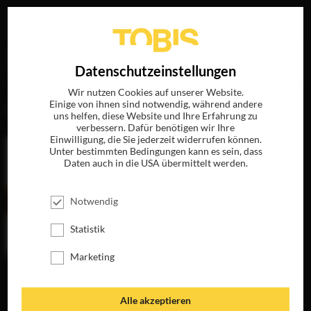
Ihre Suche nach
„Louis Leterrier“
ergab folgende Treffer
EN
Datenschutzeinstellungen
Wir nutzen Cookies auf unserer Website.
Einige von ihnen sind notwendig, während andere
FILME
uns helfen, diese Website und Ihre Erfahrung zu
verbessern. Dafür benötigen wir Ihre
Einwilligung, die Sie jederzeit widerrufen können.
Unter bestimmten Bedingungen kann es sein, dass
Daten auch in die USA übermittelt werden.
Notwendig
Statistik
Marketing
THE
TRANSPORTER
JETZT AUF BLU-
Alle akzeptieren
RAY, DVD &