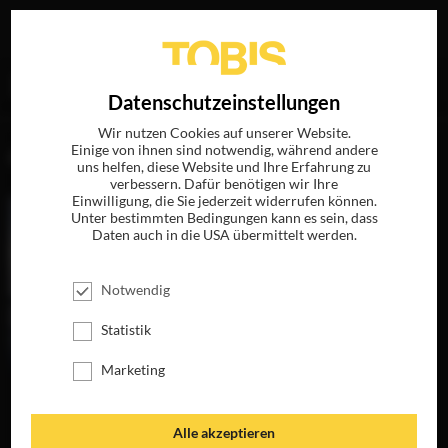
Ihre Suche nach
„Mark Kamine“
ergab folgende Treffer
EN
Datenschutzeinstellungen
Wir nutzen Cookies auf unserer Website.
Einige von ihnen sind notwendig, während andere
FILME
uns helfen, diese Website und Ihre Erfahrung zu
verbessern. Dafür benötigen wir Ihre
Einwilligung, die Sie jederzeit widerrufen können.
Unter bestimmten Bedingungen kann es sein, dass
Daten auch in die USA übermittelt werden.
Notwendig
Statistik
Marketing
MANHATTAN
BAD MOMS 2
BAD MOMS
QUEEN
JETZT AUF BLU-
JETZT AUF BLU-
JETZT AUF DVD,
RAY, DVD &
RAY, DVD &
Alle akzeptieren
BLU-RAY &
DIGITAL
DIGITAL