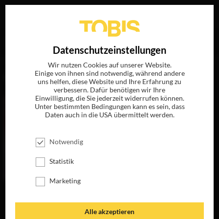
Ihre Suche nach
„Max Filges“
ergab folgende Treffer
EN
Datenschutzeinstellungen
Wir nutzen Cookies auf unserer Website.
Einige von ihnen sind notwendig, während andere
FILME
uns helfen, diese Website und Ihre Erfahrung zu
verbessern. Dafür benötigen wir Ihre
Einwilligung, die Sie jederzeit widerrufen können.
Unter bestimmten Bedingungen kann es sein, dass
Daten auch in die USA übermittelt werden.
Notwendig
Statistik
Marketing
SLØBORN 2
JETZT AUF BLU-
RAY, DVD &
Alle akzeptieren
DIGITAL