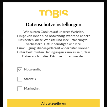
Ihre Suche nach
„Miklos Wright“
ergab folgende Treffer
EN
Datenschutzeinstellungen
Wir nutzen Cookies auf unserer Website.
Einige von ihnen sind notwendig, während andere
FILME
uns helfen, diese Website und Ihre Erfahrung zu
verbessern. Dafür benötigen wir Ihre
Einwilligung, die Sie jederzeit widerrufen können.
Unter bestimmten Bedingungen kann es sein, dass
Daten auch in die USA übermittelt werden.
Notwendig
Statistik
Marketing
HORIZON
JETZT AUF 4K-
UHD, BLU-RAY,
Alle akzeptieren
DVD & DIGITAL