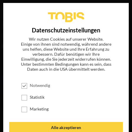
Ihre Suche nach
„Milan Popelka“
ergab folgende Treffer
EN
Datenschutzeinstellungen
Wir nutzen Cookies auf unserer Website.
Einige von ihnen sind notwendig, während andere
FILME
uns helfen, diese Website und Ihre Erfahrung zu
verbessern. Dafür benötigen wir Ihre
Einwilligung, die Sie jederzeit widerrufen können.
Unter bestimmten Bedingungen kann es sein, dass
Daten auch in die USA übermittelt werden.
Notwendig
Statistik
Marketing
CATCH THE
KILLER
JETZT AUF BLU-
Alle akzeptieren
RAY, DVD &