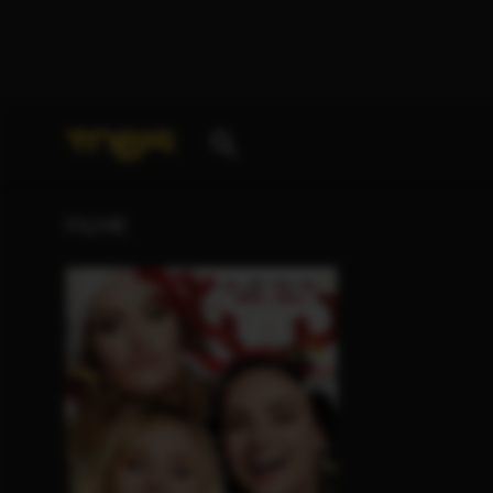
Ihre Suche nach
„Mitchell Amundsen“
ergab folgen
FILME