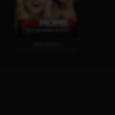
BAD MOMS 2
JETZT AUF BLU-RAY, DVD & DIGITAL