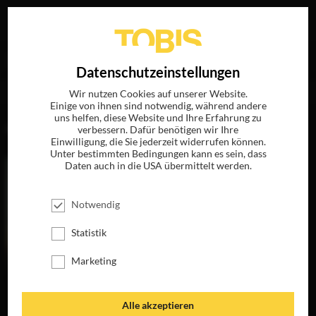
Ihre Suche nach
„Morena Baccarin“
ergab folgende
EN
Datenschutzeinstellungen
Treffer
Wir nutzen Cookies auf unserer Website.
Einige von ihnen sind notwendig, während andere
uns helfen, diese Website und Ihre Erfahrung zu
FILME
verbessern. Dafür benötigen wir Ihre
Einwilligung, die Sie jederzeit widerrufen können.
Unter bestimmten Bedingungen kann es sein, dass
Daten auch in die USA übermittelt werden.
Notwendig
Statistik
Marketing
GREENLAND 2
GREENLAND
Alle akzeptieren
JETZT AUF 4K-
JETZT AUF DVD,