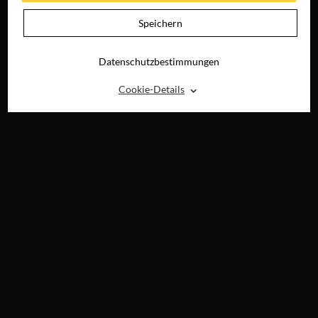
JETZT AUF BLU-
RAY, DVD &
Speichern
DIGITAL
Datenschutzbestimmungen
⌃
Cookie-Details