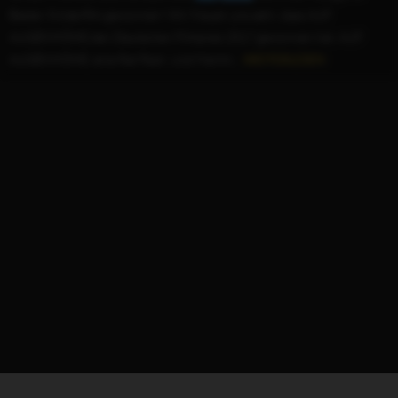
Bester Kinderfilm gewonnen! Wir freuen uns sehr, dass AUF
AUGENHÖHE den Deutschen Filmpreis 2017 gewonnen hat. AUF
AUGENHÖHE, eine Rat Pack- und Martin...
WEITERLESEN