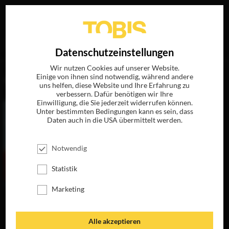
Ihre Suche nach
„Phil Laude“
ergab folgende Treffer
EN
Datenschutzeinstellungen
Wir nutzen Cookies auf unserer Website.
Einige von ihnen sind notwendig, während andere
FILME
uns helfen, diese Website und Ihre Erfahrung zu
verbessern. Dafür benötigen wir Ihre
Einwilligung, die Sie jederzeit widerrufen können.
Unter bestimmten Bedingungen kann es sein, dass
Daten auch in die USA übermittelt werden.
Notwendig
Statistik
Marketing
AUF AUGENHÖHE
JETZT AUF BLU-
RAY, DVD &
Alle akzeptieren
DIGITAL