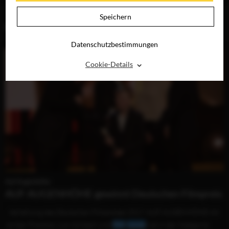
Speichern
BLOG (1)
Datenschutzbestimmungen
⌃
Cookie-Details
Auf Augenhöhe
AUF AUGENHÖHE gewinnt Deutschen Filmpreis
...Verleihung des Deutschen Filmpreises 2017: AUF AUGENHÖHE mit
Jordan Prentice, Luis Vorbach und
Phil
Laude
hat in der Kategorie