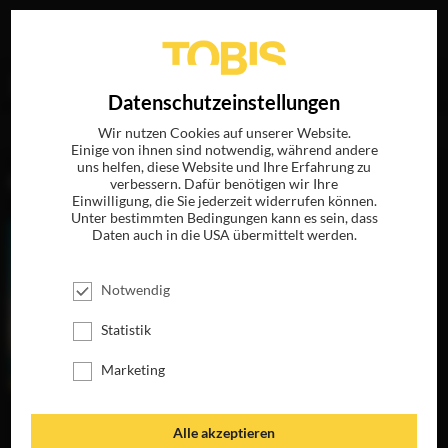
Ihre Suche nach
„Ralf Zimmermann“
ergab folgende
EN
Datenschutzeinstellungen
Treffer
Wir nutzen Cookies auf unserer Website.
Einige von ihnen sind notwendig, während andere
uns helfen, diese Website und Ihre Erfahrung zu
FILME
verbessern. Dafür benötigen wir Ihre
Einwilligung, die Sie jederzeit widerrufen können.
Unter bestimmten Bedingungen kann es sein, dass
Daten auch in die USA übermittelt werden.
Notwendig
Statistik
Marketing
EIN GANZES
WEISSBIER IM B
DER TRAFIKANT
Alle akzeptieren
LEBEN
LUT
JETZT AUF DVD,