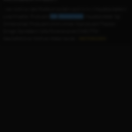
...war nicht nur dem Publikum sondern auch (v.l.n.r.) Hauptdarstellerin
Luise Kinseher, Produzent
Ralf
Zimmermann
, Hauptdarsteller Sigi
Zimmerschied, Produzent Ulrich Limmer, Koproduzent Theodor
Gringel, Darstellerin Sofia Florence sowie CINECITTA'-
Geschäftsführer Wolfram Weber bei der...
WEITERLESEN