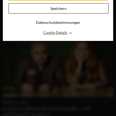
JETZT AUF BLU-
JETZT AUF BLU-
BLU-RAY &
RAY, DVD &
RAY, DVD &
DIGITAL
Speichern
DIGITAL
DIGITAL
Datenschutzbestimmungen
BLOG (1)
⌃
Cookie-Details
Weißbier im Blut
In Bayern öffnen die Kinos wieder – mit
WEISSBIER IM BLUT