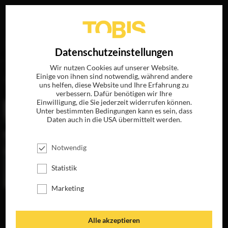
Ihre Suche nach
„Raoul Billerey“
ergab folgende Treffer
EN
Datenschutzeinstellungen
Wir nutzen Cookies auf unserer Website.
Einige von ihnen sind notwendig, während andere
FILME
uns helfen, diese Website und Ihre Erfahrung zu
verbessern. Dafür benötigen wir Ihre
Einwilligung, die Sie jederzeit widerrufen können.
Unter bestimmten Bedingungen kann es sein, dass
Daten auch in die USA übermittelt werden.
Notwendig
Statistik
Marketing
JET LAG
JETZT AUF DVD &
DIGITAL
Alle akzeptieren