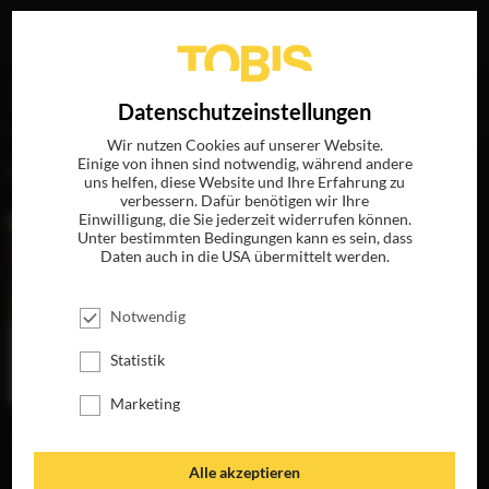
Ihre Suche nach
„Ray Cooper“
ergab folgende Treffer
EN
Datenschutzeinstellungen
Wir nutzen Cookies auf unserer Website.
Einige von ihnen sind notwendig, während andere
FILME
uns helfen, diese Website und Ihre Erfahrung zu
verbessern. Dafür benötigen wir Ihre
Einwilligung, die Sie jederzeit widerrufen können.
Unter bestimmten Bedingungen kann es sein, dass
Daten auch in die USA übermittelt werden.
Notwendig
Statistik
Marketing
DIE GÄRTNERIN
VON VERSAILLES
JETZT AUF BLU-
Alle akzeptieren
RAY, DVD &