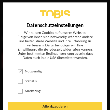
Ihre Suche nach
„Roman Kuhn“
ergab folgende Treffer
EN
Datenschutzeinstellungen
Wir nutzen Cookies auf unserer Website.
Einige von ihnen sind notwendig, während andere
FILME
uns helfen, diese Website und Ihre Erfahrung zu
verbessern. Dafür benötigen wir Ihre
Einwilligung, die Sie jederzeit widerrufen können.
Unter bestimmten Bedingungen kann es sein, dass
Daten auch in die USA übermittelt werden.
Notwendig
Statistik
Marketing
TATTOO
JETZT AUF BLU-
RAY, DVD &
Alle akzeptieren
DIGITAL