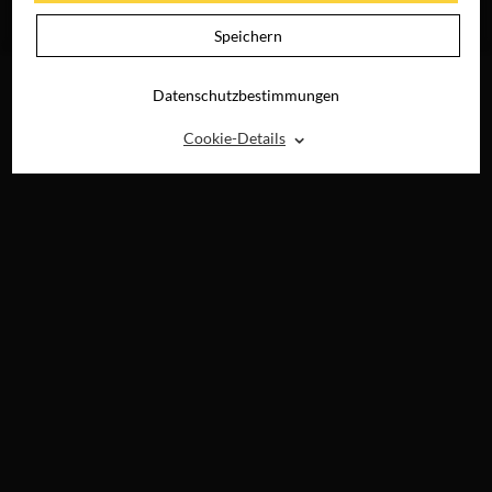
JETZT AUF BLU-
RAY, DVD &
Speichern
DIGITAL
Datenschutzbestimmungen
⌃
Cookie-Details