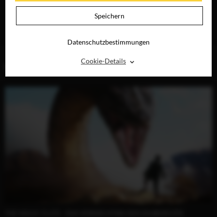
VERMÄCHTNIS
DER
ZAUBERFLÖTE
Speichern
JETZT AUF BLU-
RAY, DVD &
DIGITAL
Datenschutzbestimmungen
⌃
Cookie-Details
BLOG (2)
THE MAGIC FLUTE - DAS VERMÄCHTNIS DER ZAUBERFLÖTE