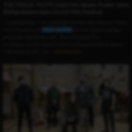
THE MAGIC FLUTE feiert mit neuem Trailer seine
Weltpremiere beim Zurich Film Festival
...„Systemsprenger"), vervollständigen die Opernstars Rolando Villazón,
Morris Robinson und
Sabine
Devieilhe
mit ihrer beeindruckenden
stimmlichen Qualität den Cast. Das Produzenten-Trio
Christopher Zwickler, Fabian Wolfart und Roland Emmerich hat mit
THE MAGIC FLUTE – DAS...
WEITERLESEN