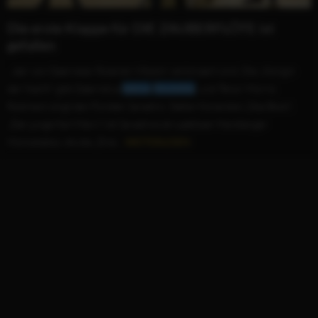
Die erste Klappe für DIE ZAUBERFLÖTE ist
gefallen
...der von Opernstar Rolando Villazón verkörpert wird. Die „Königin
der Nacht“ gibt Operndiva
Sabine
Devieilhe
, und Tenor Morris
Robinson singt den Fürsten Sarastro. Stefan Konarske („Das Boot“,
„Der junge Karl Marx“) ist Sarastros skrupelloser Handlanger
Monostatos. Als die „Drei...
WEITERLESEN