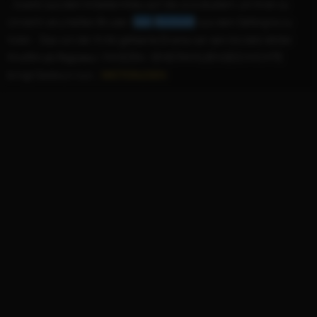
...Swank) aus dem Arbeitermilieu auf, die Jura studiert, um ihren zu
Unrecht verurteilten Bruder (
Sam
Rockwell
) aus dem Gefängnis zu
holen. Das von der Kritik gefeierte Drama war sein bis dato letzter
Kinofilm als Regisseur. Mit EZRA - EINE FAMILIENGESCHICHTE
bringt Goldwyn nun...
WEITERLESEN