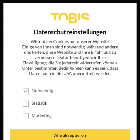
Ihre Suche nach
„Sam Rockwell“
ergab folgende Treffer
EN
Datenschutzeinstellungen
Wir nutzen Cookies auf unserer Website.
Einige von ihnen sind notwendig, während andere
FILME
uns helfen, diese Website und Ihre Erfahrung zu
verbessern. Dafür benötigen wir Ihre
Einwilligung, die Sie jederzeit widerrufen können.
Unter bestimmten Bedingungen kann es sein, dass
Daten auch in die USA übermittelt werden.
Notwendig
Statistik
Marketing
DIE FRAU, DIE
BETTY ANNE
VORAUSGEHT
WATERS
JETZT AUF DVD,
JETZT AUF BLU-
Alle akzeptieren
BLU-RAY &
RAY, DVD &