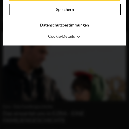
DIGITAL
DIGITAL
Speichern
BLOG (1)
Datenschutzbestimmungen
⌃
Cookie-Details
Ezra - Eine Familiengeschichte
Das erwartet uns in EZRA - EINE
FAMILIENGESCHICHTE