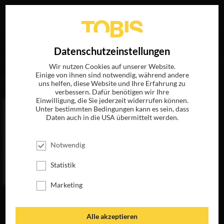
Ihre Suche nach
„Urs Rechn“
ergab folgende Treffer
EN
Datenschutzeinstellungen
Wir nutzen Cookies auf unserer Website.
Einige von ihnen sind notwendig, während andere
FILME
uns helfen, diese Website und Ihre Erfahrung zu
verbessern. Dafür benötigen wir Ihre
Einwilligung, die Sie jederzeit widerrufen können.
Unter bestimmten Bedingungen kann es sein, dass
Daten auch in die USA übermittelt werden.
Notwendig
Statistik
Marketing
SLØBORN
SLØBORN 2
JETZT AUF DVD,
JETZT AUF BLU-
BLU-RAY &
RAY, DVD &
Alle akzeptieren
DIGITAL
DIGITAL