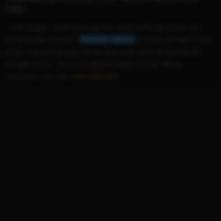
TAG
...widerspiegelt: „Dank schwungvoller Kamera (Davide Leone) und
erfrischenden Schnitten (
Valentina
Mariani
) schwebt die Heldin trotz
all der Ungerechtigkeiten, die sie allein aufgrund ihres Geschlechts
ertragen muss […] durch die detailverliebten Kulissen (Paola
Comencini) und weiß...
WEITERLESEN