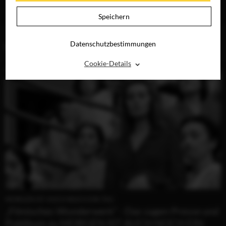
TAG
JETZT AUF DVD &
Speichern
DIGITAL
Datenschutzbestimmungen
BLOG (1)
⌃
Cookie-Details
MORGEN IST AUCH NOCH EIN TAG
„Filmisches Wunderwerk” - Das sagen Presse und
Publikum zu MORGEN IST AUCH NOCH EIN