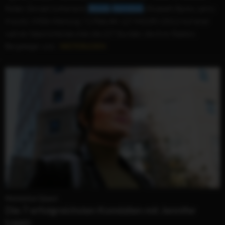
Rollen: Donald Sutherland,
Woody
Harrelson
, Elizabeth Banks, Lenny
Kravitz). IMDb-Wertung: 7,2 Platz #4: 127 HOURS (2011) Auf einer
wahren Geschichte beruhen die 127 Stunden, die Aron Ralston,
Bergsteiger und...
WEITERLESEN
Manhattan Queen
Die 7 erfolgreichsten Komödien mit Jennifer
Lopez