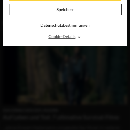
RAY, DVD &
DIGITAL
Speichern
BLOG (2)
Datenschutzbestimmungen
⌃
Cookie-Details
DAS ERWACHEN DER JÄGERIN
Auf Leben und Tod: 7 ultimative Survival-Filme
...gibt es Endzeit-Mediensatire und geballte Star-Power (in weiteren