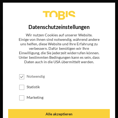
Ihre Suche nach
„Woody Harrelson“
ergab folgende
EN
Datenschutzeinstellungen
Treffer
Wir nutzen Cookies auf unserer Website.
Einige von ihnen sind notwendig, während andere
uns helfen, diese Website und Ihre Erfahrung zu
FILME
verbessern. Dafür benötigen wir Ihre
Einwilligung, die Sie jederzeit widerrufen können.
Unter bestimmten Bedingungen kann es sein, dass
Daten auch in die USA übermittelt werden.
Notwendig
Statistik
Marketing
AUGE UM AUGE
Alle akzeptieren
JETZT AUF BLU-