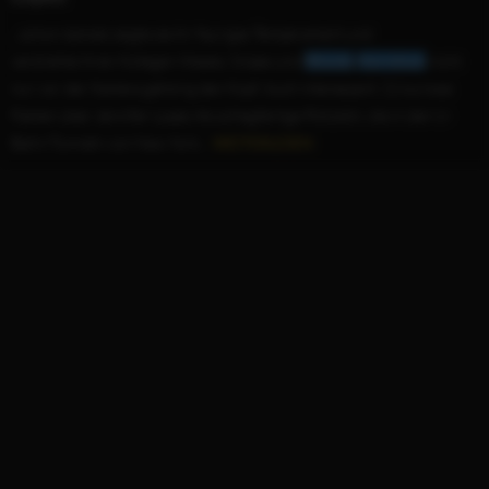
...schon damals zeigte sie ihr feuriges Temperament und
verdrehte ihren Kollegen Wesley Snipes und
Woody
Harrelson
nicht
nur vor der Kamera gehörig den Kopf. Auch interessant: 21 kuriose
Fakten über Jennifer Lopez Als schlagfertige Polizistin, die in den U-
Bahn-Tunneln von New York...
WEITERLESEN