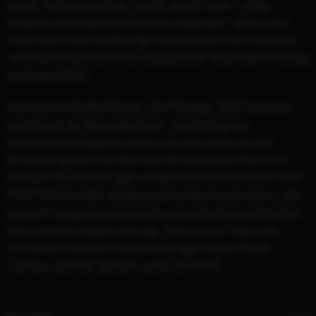
seiner Verlobungsfeier macht, streift Jane – völlig
beseelt vom leidenschaftlichen Liebesakt – allein und
nackt durch das weitläufige Herrenhaus, nicht ahnend,
welch schicksalhafte Wendung dieser besondere Festtag
noch bereithält.
Als Graham Swifts Roman „Ein Festtag” 2017 erschien,
stürmte er die Bestsellerlisten. Jetzt bringt die
französische Regisseurin Eva Husson die lustvolle
Erweckungsstory brillant auf die Leinwand. Nicht nur
Fans der Romanvorlage werden diesen Film lieben! EIN
FESTTAG ist mehr als berauschendes Kostümkino: sehr
modern, kongenial adaptiert und perfekt besetzt mit der
Newcomerin Odessa Young, „The Crown”-Star Josh
O’Connor und den Oscarpreisträger:innen Olivia
Colman, Glenda Jackson und Colin Firth.