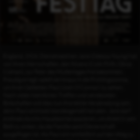
England, 1924. Dienstmädchen Jane (Odessa Young) hat
von ihren Herrschaften, den Nivens (Colin Firth, Olivia
Colman), zur Feier des Muttertages frei bekommen.
Freudig erregt radelt sie hinaus in die Frühlingssonne,
um ihren Geliebten Paul (Josh O’Connor) zu sehen.
Nach vielen heimlichen Treffen und versteckten
Botschaften soll dies nun ihre letzte Verabredung sein,
denn Paul wird bald standesgemäß heiraten. Jane darf
erstmals durchs Hauptportal spazieren, um direkt in sein
Bett zu sinken, da die Familie samt Dienerschaft
ausgeflogen ist. Als Paul sich schließlich auf den Weg zu