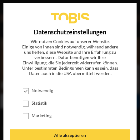
EN
Datenschutzeinstellungen
Wir nutzen Cookies auf unserer Website.
Einige von ihnen sind notwendig, während andere
uns helfen, diese Website und Ihre Erfahrung zu
verbessern. Dafür benötigen wir Ihre
Einwilligung, die Sie jederzeit widerrufen können.
Unter bestimmten Bedingungen kann es sein, dass
Daten auch in die USA übermittelt werden.
IM AUGUST IN OSAGE COUNTY
JETZT AUF BLU-RAY, DVD & DIGITAL
Notwendig
BESTELLEN
SEHEN
TEILEN
Statistik
Marketing
VIDEOS
Alle akzeptieren