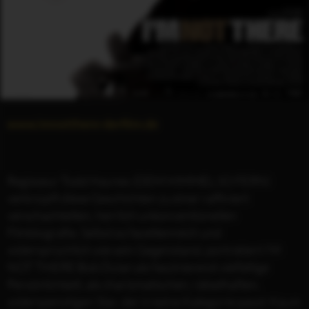
www.imnotthere-derfilm.de
Regisseur Todd Haynes (DEM HIMMEL SO FERN)
verknüpft diese Geschichten zu einer raffiniert
verschachtelten, herrlich unkonventionellen
Filmbiografie. Selbst so facettenreich und
widersprüchlich wie sein Gegenstand, porträtiert I’M
NOT THERE Bob Dylan als faszinierend vielfältige
Persönlichkeit, als charismatischen, rätselhaften,
widerspenstigen Star, der in keine Kategorie passt: Kaum