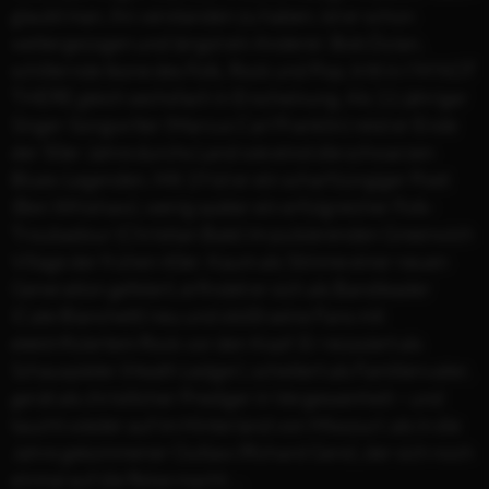
glaubt man, ihn verstanden zu haben, ist er schon
weitergezogen und längst ein Anderer. Bob Dylan,
schillernde Ikone des Folk, Rock und Pop, tritt in I’M NOT
THERE gleich sechsfach in Erscheinung. Als 11-jähriger
Singer-Songwriter (Marcus Carl Franklin) reist er Ende
der 50er Jahre durchs Land wie einst die schwarzen
Blues-Legenden. Mit 19 ist er ein scharfzüngiger Poet
(Ben Whishaw), wenig später ein erfolgreicher Folk-
Troubadour (Christian Bale) im pulsierenden Greenwich
Village der frühen 60er. Kaum als Stimme einer neuen
Generation gefeiert, erfindet er sich als Bandleader
(Cate Blanchett) neu und stößt seine Fans mit
elektrifiziertem Rock vor den Kopf. Er reüssiert als
Schauspieler (Heath Ledger), scheitert als Familienvater,
gerät als christlicher Prediger in Vergessenheit – und
taucht wieder auf im Hinterland von Missouri: als in die
Jahre gekommener Outlaw (Richard Gere), der sich noch
einmal auf die Reise macht …