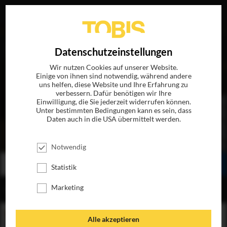
EN
Datenschutzeinstellungen
Wir nutzen Cookies auf unserer Website.
Einige von ihnen sind notwendig, während andere
uns helfen, diese Website und Ihre Erfahrung zu
verbessern. Dafür benötigen wir Ihre
Einwilligung, die Sie jederzeit widerrufen können.
Unter bestimmten Bedingungen kann es sein, dass
Daten auch in die USA übermittelt werden.
I'M NOT THERE
JETZT AUF BLU-RAY, DVD & DIGITAL
Notwendig
BESTELLEN
SEHEN
TEILEN
Statistik
Marketing
INHALT
Alle akzeptieren