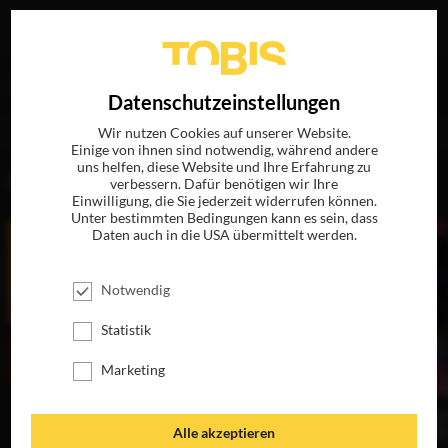
Ihre Suche nach
„Pedro Almodóvar“
ergab folgende
EN
Datenschutzeinstellungen
Treffer
Wir nutzen Cookies auf unserer Website.
Einige von ihnen sind notwendig, während andere
uns helfen, diese Website und Ihre Erfahrung zu
FILME
verbessern. Dafür benötigen wir Ihre
Einwilligung, die Sie jederzeit widerrufen können.
Unter bestimmten Bedingungen kann es sein, dass
Daten auch in die USA übermittelt werden.
Notwendig
Statistik
Marketing
JULIETA
FLIEGENDE
DIE HAUT, IN DER
ZE
Alle akzeptieren
LIEBENDE
ICH WOHNE
UMA
JETZT AUF BLU-