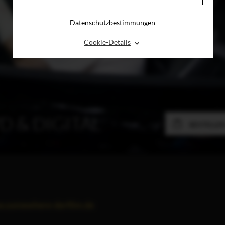
Datenschutzbestimmungen
⌃
Cookie-Details
D & DIGITAL
BESTELLE
.somewhere-derfilm.de