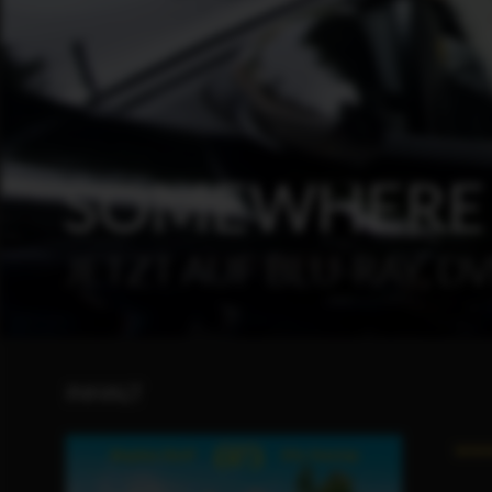
SOMEWHERE
JETZT AUF BLU-RAY, DV
INHALT
www