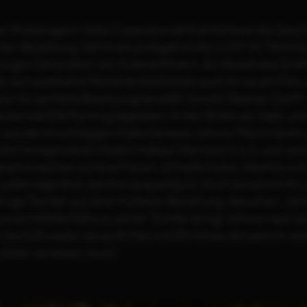
r-Preisträgerin Sofia Coppola erzählt einfühlsam die Gesc
ter-Beziehung. Seit ihrem preisgekrönten LOST IN TRANSLA
jungen Generation von Autorenfilmern. Ein fesselndes Dre
e zart-poetische Momente bestimmen auch ihr neuen Film, m
ür für perfekte Besetzung beweißt: Sowohl Stephen Dorff - c
ubernde Elle Fanning begeistern in den Rollen als Vater un
 aus der einschlägigen Klatschpresse: Johnny Marco ist ein
diert im legendären Hotel Chateau Marmont in L.A. und vertre
nehm machen: schöne Frauen, schnelle Autos, Alkohol und D
 Leben eigentlich ziemlich langweilig ist. Doch da kommt ihn 
ährige Tochter aus einer früheren Beziehung, besuchen. Johnn
unvermittelte Nähe zu seiner Tochter bringt Johnny nach l
Cleo füllt wieder etwas Echtes und Ehrliches die Leere in s
wieder verlassen muss?