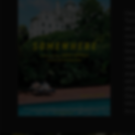
Osca
Toch
der 
sowi
Gesp
beza
oder
resi
ange
sein
elfj
Die 
Mit 
ihn 