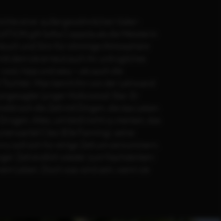
hichte einer außergewöhnlichen Vater-
TION gilt Sofia Coppola als die Meisterin
hbuch und Sinn für stimmige Atmosphäre
it dem sie erneut auch ihr untrügliches
ool, hipp und sexy – als auch die
d Tochter. Man kennt ihn von der Leinwand
 angesagter junger Hollywood-Star. Er
ibt sich die Zeit mit Dingen, die das Leben
rogen. Alles, um bloß nicht zu merken, das
unerwartet Cleo (Elle Fanning), seine
y soll sich für einige Zeit um sie kümmern.
anger Zeit endlich wieder zum Nachdenken:
einem Leben. Doch was wird sein, wenn sie