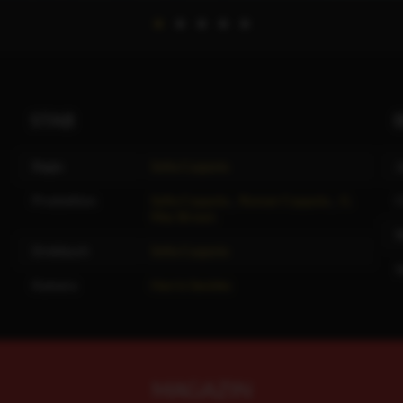
STAB
Regie
Sofia Coppola
J
Produktion
Sofia Coppola
,
Roman Coppola
,
G.
C
Mac Brown
R
Drehbuch
Sofia Coppola
Kamera
Harris Savides
MAGAZIN