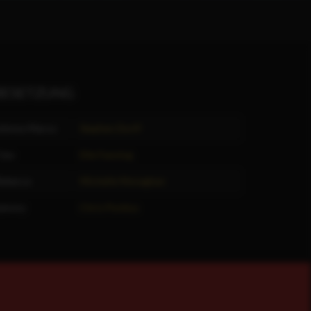
BESETZUNG
ohnny Marco
Stephen Dorff
leo
Elle Fanning
ebecca
Michelle Monaghan
Sammy
Chris Pontius