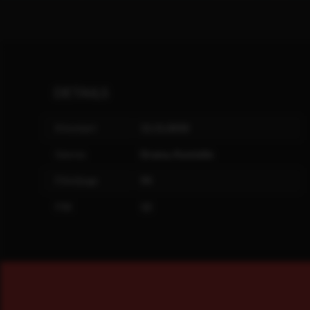
DETAILS
Kinostart
11.11.2010
Genres
Drama, Komödie
Filmlänge
94
FSK
12