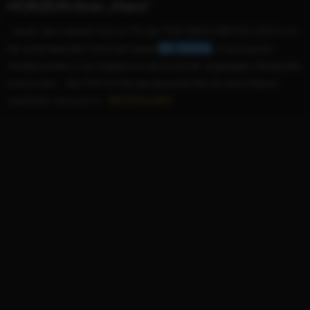
HORIZON ihren „Mann“
...Sarah, die in seinem Horror-Thriller THE NEON DEMON (2016) mit
der aufstrebenden Schönheit Jesse (
Elle
Fanning
) im grausamen
Modebusiness in Los Angeles um die Gunst der angesagten Fotografen
konkurriert. Der Film führte Lee das erste Mal mit Jena Malone
zusammen, die auch in...
WEITERLESEN