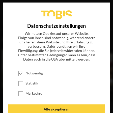
Ihre Suche nach
„Elle Fanning“
ergab folgende Treffer
EN
Datenschutzeinstellungen
Wir nutzen Cookies auf unserer Website.
Einige von ihnen sind notwendig, während andere
FILME
uns helfen, diese Website und Ihre Erfahrung zu
verbessern. Dafür benötigen wir Ihre
Einwilligung, die Sie jederzeit widerrufen können.
Unter bestimmten Bedingungen kann es sein, dass
Daten auch in die USA übermittelt werden.
Notwendig
Statistik
Marketing
ALLE FARBEN DES
SOMEWHERE
EIN EINZIGER
LEBENS
AUGENBLICK
JETZT AUF BLU-
JETZ
JETZT AUF BLU-
RAY, DVD &
JETZT AUF BLU-
RA
Alle akzeptieren
RAY, DVD &
DIGITAL
RAY, DVD &