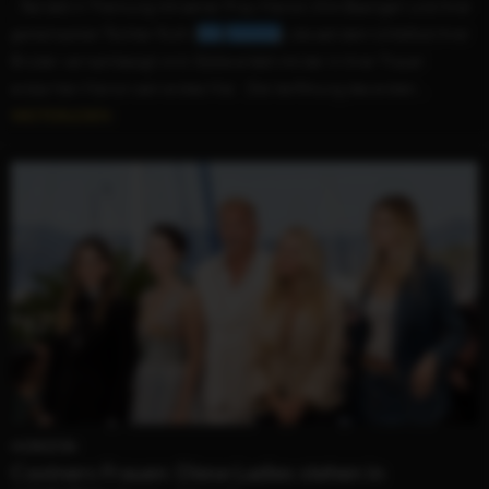
...Ted lebt in Trennung mit seiner Frau Marion (Kim Basinger) und ihrer
gemeinsamen Tochter Ruth (
Elle
Fanning
), die seit dem Unfalltod ihrer
Brüder vernachlässigt wird. Eddie erlebt mit der in ihrer Trauer
erstarrten Marion sein erstes Mal. Die Verfilmung des ersten...
WEITERLESEN
HORIZON
Costners Frauen: Diese Ladies stehen in