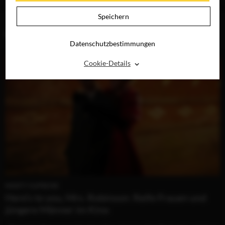
DIGITAL
DIGITAL
Speichern
BLOG (2)
Datenschutzbestimmungen
⌃
Cookie-Details
MARTY SUPREME
Here’s to you, Mrs. Robinson: Reife Frauen und
jüngere Männer im Kino