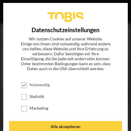
EN
HORIZON
11 FAKTEN ÜBER KEVIN
Datenschutzeinstellungen
Wir nutzen Cookies auf unserer Website.
COSTNER
Einige von ihnen sind notwendig, während andere
uns helfen, diese Website und Ihre Erfahrung zu
verbessern. Dafür benötigen wir Ihre
Einwilligung, die Sie jederzeit widerrufen können.
Unter bestimmten Bedingungen kann es sein, dass
Daten auch in die USA übermittelt werden.
Notwendig
Statistik
Marketing
Alle akzeptieren