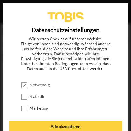
EN
AMMONITE
NÄCHSTER HALT: OSCAR
Datenschutzeinstellungen
Wir nutzen Cookies auf unserer Website.
- DIE 7 BESTEN FILME MIT
Einige von ihnen sind notwendig, während andere
uns helfen, diese Website und Ihre Erfahrung zu
SAOIRSE RONAN
verbessern. Dafür benötigen wir Ihre
Einwilligung, die Sie jederzeit widerrufen können.
Unter bestimmten Bedingungen kann es sein, dass
Daten auch in die USA übermittelt werden.
Notwendig
Statistik
Marketing
Alle akzeptieren