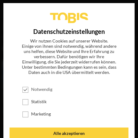
Ihre Suche nach
„Ralph Fiennes“
ergab folgende Treffer
EN
Datenschutzeinstellungen
Wir nutzen Cookies auf unserer Website.
Einige von ihnen sind notwendig, während andere
FILME
uns helfen, diese Website und Ihre Erfahrung zu
verbessern. Dafür benötigen wir Ihre
Einwilligung, die Sie jederzeit widerrufen können.
Unter bestimmten Bedingungen kann es sein, dass
Daten auch in die USA übermittelt werden.
Notwendig
Statistik
Marketing
BRÜGGE SEHEN...
UND STERBEN?
JETZT AUF BLU-
Alle akzeptieren
RAY, DVD &