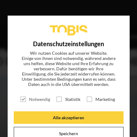
TITEL
NEWS
MAGAZIN
LOGIN
UNTE
Datenschutzeinstellungen
WAS FÜR EIN THRILLER! –
Wir nutzen Cookies auf unserer Website.
D PUBLIKUM ZU CATCH THE
Einige von ihnen sind notwendig, während andere
uns helfen, diese Website und Ihre Erfahrung zu
verbessern. Dafür benötigen wir Ihre
Einwilligung, die Sie jederzeit widerrufen können.
Unter bestimmten Bedingungen kann es sein, dass
Daten auch in die USA übermittelt werden.
Notwendig
Statistik
Marketing
Alle akzeptieren
Speichern