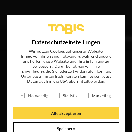
effer
TITEL
NEWS
MAGAZIN
LOGIN
UNTE
Datenschutzeinstellungen
Wir nutzen Cookies auf unserer Website.
Einige von ihnen sind notwendig, während andere
uns helfen, diese Website und Ihre Erfahrung zu
verbessern. Dafür benötigen wir Ihre
Einwilligung, die Sie jederzeit widerrufen können.
Unter bestimmten Bedingungen kann es sein, dass
Daten auch in die USA übermittelt werden.
Notwendig
Statistik
Marketing
Alle akzeptieren
Speichern