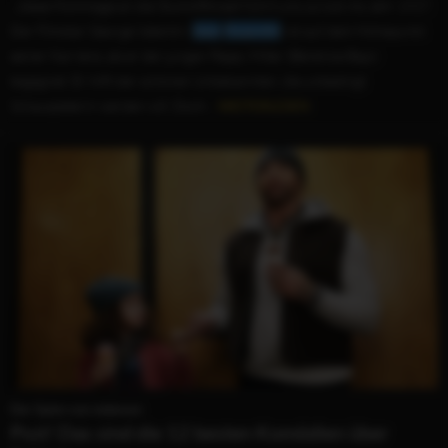
...diese Hommage an die Stummfilmzeit führt uns zurück ins Jahr 1927.
Der Filmstar George Valentin (
Jean
Dujardin
) ist auf dem Höhepunkt
seiner Karriere, als er der jungen Peppy Miller (Bérénice Bejo)
begegnet. Er hilft der schönen Unbekannten, die unbedingt
Schauspielerin werden will. Doch...
WEITERLESEN
Der Spion von nebenan
Psst! Das sind die 12 besten Komödien über