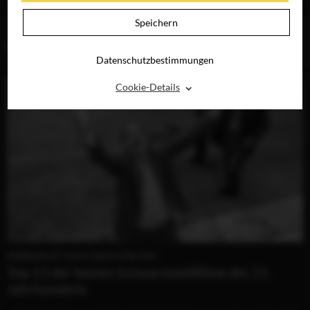
DIGITAL
Speichern
BLOG (2)
Datenschutzbestimmungen
⌃
Cookie-Details
MORGEN IST AUCH NOCH EIN TAG
Top 13 der besten Schwarzweißfilme des 21.
Jahrhunderts