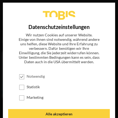
Ihre Suche nach
„Jean Dujardin“
ergab folgende Treffer
EN
Datenschutzeinstellungen
Wir nutzen Cookies auf unserer Website.
Einige von ihnen sind notwendig, während andere
FILME
uns helfen, diese Website und Ihre Erfahrung zu
verbessern. Dafür benötigen wir Ihre
Einwilligung, die Sie jederzeit widerrufen können.
Unter bestimmten Bedingungen kann es sein, dass
Daten auch in die USA übermittelt werden.
Notwendig
Statistik
Marketing
KLEINE WAHRE
LÜGEN
JETZT AUF BLU-
Alle akzeptieren
RAY, DVD &