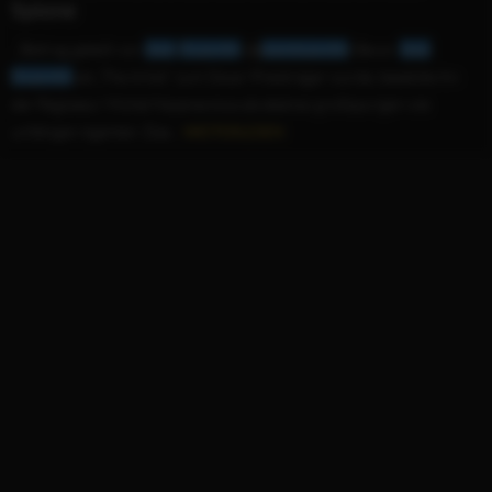
Spione
...Beitrag geteilt von
Jean
Dujardin
(@
jean
dujardin
) Bevor
Jean
Dujardin
als „The Artist” zum Oscar-Preisträger wurde, besetzte ihn
der Regisseur Michel Hazanavicius als ebenso großspurigen wie
unfähigen Agenten. Das...
WEITERLESEN